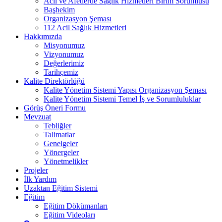
Acil ve Afetlerde Sağlık Hizmetleri Birim Sorumlusu
Başhekim
Organizasyon Şeması
112 Acil Sağlık Hizmetleri
Hakkımızda
Misyonumuz
Vizyonumuz
Değerlerimiz
Tarihçemiz
Kalite Direktörlüğü
Kalite Yönetim Sistemi Yapısı Organizasyon Şeması
Kalite Yönetim Sistemi Temel İş ve Sorumluluklar
Görüş Öneri Formu
Mevzuat
Tebliğler
Talimatlar
Genelgeler
Yönergeler
Yönetmelikler
Projeler
İlk Yardım
Uzaktan Eğitim Sistemi
Eğitim
Eğitim Dökümanları
Eğitim Videoları