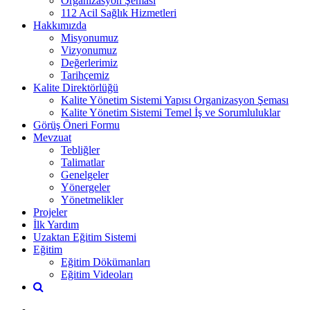
Organizasyon Şeması
112 Acil Sağlık Hizmetleri
Hakkımızda
Misyonumuz
Vizyonumuz
Değerlerimiz
Tarihçemiz
Kalite Direktörlüğü
Kalite Yönetim Sistemi Yapısı Organizasyon Şeması
Kalite Yönetim Sistemi Temel İş ve Sorumluluklar
Görüş Öneri Formu
Mevzuat
Tebliğler
Talimatlar
Genelgeler
Yönergeler
Yönetmelikler
Projeler
İlk Yardım
Uzaktan Eğitim Sistemi
Eğitim
Eğitim Dökümanları
Eğitim Videoları