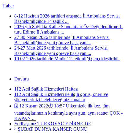
Haber
8-12 Haziran 2026 tarihleri arasında İl Ambulans Servisi
Başhekimliğinde 14 sağlık ...
2026 yılı Sağlıkta Kalite Standartları Öz Değerlendirme 1.
turu Edirne İl Ambulans ...
27-30 Nisan 2026 tarihlerinde, İl Ambulans Servisi
Başhekimliğinde yeni göreve başlayan ...
24-27 Mart 2026 tarihlerinde, İl Ambulans Servisi
Başhekimliğinde yeni göreve başlayan ...
19.02.2026 tarihinde Minik 112 etkinliği gerçekleştirildi.
Duyuru
112 Acil Sağlık Hizmetleri Haftası
112 Acil Sağlık Hizmetleri ile ilgili görüş, öneri ve
şikayetlerinizi iletebileceğiniz kanallar
🗓️ 12 Kasım 2022🕖 18:57 Ülkemizde ilk kez, tüm
vatandaşlarımızın katılımıyla aynı gün, aynı saatte; ÇÖK -
KAPAN ...
Yerli aşımız TURKOVAC EDİRNE’DE
4 ŞUBAT DÜNYA KANSER GÜNÜ