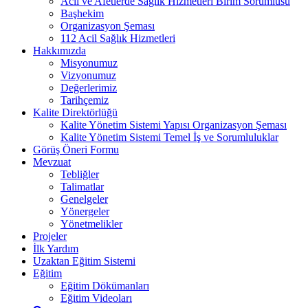
Acil ve Afetlerde Sağlık Hizmetleri Birim Sorumlusu
Başhekim
Organizasyon Şeması
112 Acil Sağlık Hizmetleri
Hakkımızda
Misyonumuz
Vizyonumuz
Değerlerimiz
Tarihçemiz
Kalite Direktörlüğü
Kalite Yönetim Sistemi Yapısı Organizasyon Şeması
Kalite Yönetim Sistemi Temel İş ve Sorumluluklar
Görüş Öneri Formu
Mevzuat
Tebliğler
Talimatlar
Genelgeler
Yönergeler
Yönetmelikler
Projeler
İlk Yardım
Uzaktan Eğitim Sistemi
Eğitim
Eğitim Dökümanları
Eğitim Videoları